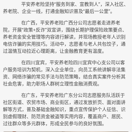
平安养老险坚持“服务到家、宣教到人”，深入社区、
养老院、企业一线，打通金融知识普及“最后一公里”。
在广西，平安养老险广西分公司志愿者走进养老
院，开展“政策+反诈”双宣讲，围绕长期护理保险政策要点、
养老资金安全管理等内容进行解读，并现场教授老年人识别
电信诈骗的实用技巧。活动中，志愿者与老人共包饺子，通
过温情互动拉近心理距离，让金融教育更有温度。
在四川宜宾，平安养老险四川宜宾中心支公司以客
户服务培训为契机，深入企业单位，向员工系统讲解非法集
资、网络诈骗的常见手法与防范策略，结合真实案件分析其
社会危害，助力职场人群树立理性金融消费观。
在广东，平安养老险广东分公司志愿服务队活跃于
社区街道、农贸市场、商业街区，通过发放折页、面对面讲
解等方式，普及基础金融知识，重点宣传保护个人征信、识
别虚假理财、防范资金被盗等实用内容，覆盖商户、居民、
过往群众等多元群体，形成全民参与的良好氛围。