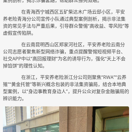
案例剖析，揭示诈骗套路，帮助群众擦亮双眼。
在青海西宁城西区五矿柴达木广场云邸小区，平安
养老险青海分公司宣传小队通过典型案例剖析，揭示非法集
资的常见手法与严重后果，引导群众警惕“高收益、零风险”等
虚假宣传陷阱。
在云南昆明西山区郑家河社区，平安养老险云南分
公司志愿者聚焦新型网络诈骗，重点提醒警惕短视频平台、
社交APP中以“高回报理财”为名的诱导行为，强化“天上不会
掉馅饼”的理性认知。
在浙江，平安养老险浙江分公司则聚焦“RWA”“云养
殖”“黄金托管”等新兴概念包装的非法集资骗局，结合本地典
型案例，以“身边事教育身边人”，提升公众对复杂金融骗局的
辨识能力。