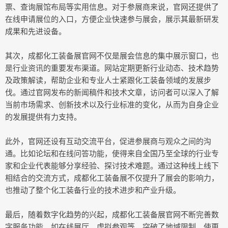
票、查询展馆布局等实用信息。对于参展商来说，官网还提供了
在线申请展位的入口，方便企业快速参与展会，展示其最新研发
成果和先进设备。
其次，成都化工装备展官网不仅是展会信息的集中展示窗口，也
是行业资讯的重要发布渠道。网站定期更新行业动态、技术趋势
及政策解读，帮助企业和专业人士紧跟化工装备领域的发展步
伐。通过官网发布的新闻稿件和技术文章，访问者可以深入了解
当前市场需求、创新技术以及行业标准的变化，从而为自身企业
的发展提供有力支持。
此外，官网还设有互动交流平台，促进参展商与观众之间的沟
通。比如论坛和在线问答功能，使得来自全国乃至全球的行业专
家和企业代表能够分享经验、探讨技术难题。通过这种线上线下
相结合的交流方式，成都化工装备展不仅提升了展会的影响力，
也推动了整个化工装备行业的技术进步和产业升级。
最后，随着数字化趋势的兴起，成都化工装备展官网不断完善数
字服务功能，如在线展厅、虚拟参观等，突破了地域限制，使更