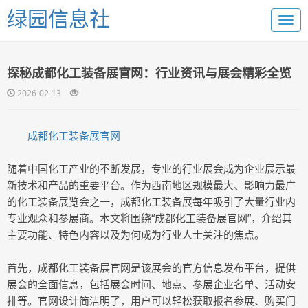
绿园信息社
探秘成都化工装备展官网：行业资讯与展会精彩全览
2026-02-13
成都化工装备展官网
随着中国化工产业的不断发展，专业的行业展会成为企业展示最
新技术和产品的重要平台。作为西南地区规模最大、影响力最广
的化工装备展览会之一，成都化工装备展每年吸引了大量行业内
专业观众和参展商。本文将围绕“成都化工装备展官网”，介绍其
主要功能、特色内容以及为何成为行业人士关注的焦点。
首先，成都化工装备展官网是该展会的官方信息发布平台，提供
展会的全面信息，包括展会时间、地点、参展企业名单、活动安
排等。官网设计简洁明了，用户可以轻松获取报名参展、购买门